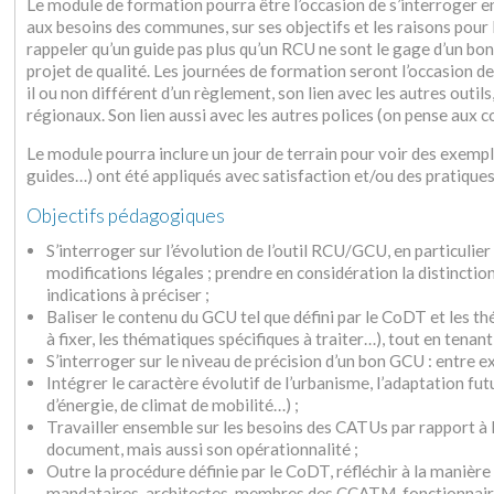
Le module de formation pourra être l’occasion de s’interroger e
aux besoins des communes, sur ses objectifs et les raisons pour
rappeler qu’un guide pas plus qu’un RCU ne sont le gage d’un bo
projet de qualité. Les journées de formation seront l’occasion de 
il ou non différent d’un règlement, son lien avec les autres outil
régionaux. Son lien aussi avec les autres polices (on pense aux
Le module pourra inclure un jour de terrain pour voir des exempl
guides…) ont été appliqués avec satisfaction et/ou des pratique
Objectifs pédagogiques
S’interroger sur l’évolution de l’outil RCU/GCU, en particulier
modifications légales ; prendre en considération la distinction
indications à préciser ;
Baliser le contenu du GCU tel que défini par le CoDT et les 
à fixer, les thématiques spécifiques à traiter…), tout en tenan
S’interroger sur le niveau de précision d’un bon GCU : entre ex
Intégrer le caractère évolutif de l’urbanisme, l’adaptation fut
d’énergie, de climat de mobilité…) ;
Travailler ensemble sur les besoins des CATUs par rapport à l
document, mais aussi son opérationnalité ;
Outre la procédure définie par le CoDT, réfléchir à la manièr
mandataires, architectes, membres des CCATM, fonctionnai