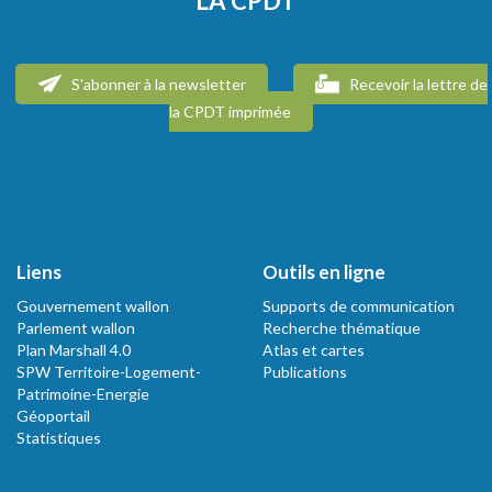
LA CPDT
S'abonner à la newsletter
Recevoir la lettre de
la CPDT imprimée
Liens
Outils en ligne
Gouvernement wallon
Supports de communication
Parlement wallon
Recherche thématique
Plan Marshall 4.0
Atlas et cartes
SPW Territoire-Logement-
Publications
Patrimoine-Energie
Géoportail
Statistiques