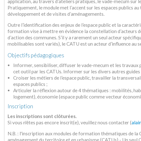
application, au travers d’ateliers pratiques, le vade-mecum sur l
Pratiquement, le module met l’accent sur les espaces publics au 
développement et de visites d’aménagements.
Outre l’identification des enjeux de l’espace public et la carac
formation vise à mettre en évidence la constellation d’acteurs de
d’action des communes. S’il y a rarement un seul acteur spécifiq
mobilisables sont variés), le CATU est un acteur d’influence au 
Objectifs pédagogiques
Informer, sensibiliser, diffuser le vade-mecum et les travaux 
cet outil par les CATUs. Informer sur les divers autres guides 
Croiser les métiers de l’espace public, travailler la transversa
espaces publics ;
Articuler la réflexion autour de 4 thématiques : mobilités, h
logement), économie (espace public comme vecteur économique
Inscription
Les inscriptions sont clôturées.
Si vous n'êtes pas encore inscrit(e), veuillez nous contacter (
alai
N.B. : l'inscription aux modules de formation thématiques de l
aménagement du territoire et en urbanisme (CATUs) - Un seu