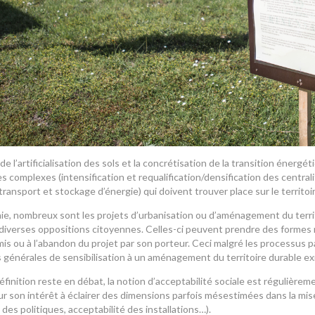
de l’artificialisation des sols et la concrétisation de la transition énerg
 complexes (intensification et requalification/densification des central
transport et stockage d’énergie) qui doivent trouver place sur le territoir
nie, nombreux sont les projets d’urbanisation ou d’aménagement du terri
 diverses oppositions citoyennes. Celles-ci peuvent prendre des formes 
is ou à l’abandon du projet par son porteur. Ceci malgré les processus pa
générales de sensibilisation à un aménagement du territoire durable exis
éfinition reste en débat, la notion d’acceptabilité sociale est régulièr
our son intérêt à éclairer des dimensions parfois mésestimées dans la mi
 des politiques, acceptabilité des installations…).