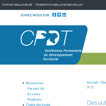
Skip to content
PORTAIL WALLONIE.BE
FEDERATION WALLONIE BRUXELLES
SUIVEZ-NOUS SUR
Accueil
>
Re
Recherches
(R.3)
Par mot clé
En cours
Finalisées
Des out
Chaire doctorale