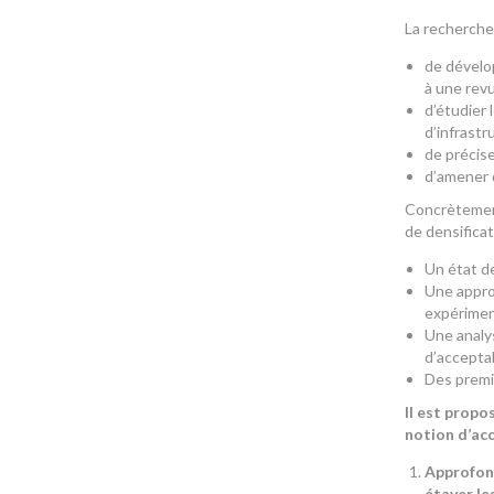
La recherche
de dévelop
à une rev
d’étudier 
d’infrastr
de précise
d’amener d
Concrètement
de densificat
Un état de
Une approc
expérimen
Une analy
d’acceptab
Des premi
Il est propo
notion d’acc
Approfond
étayer l