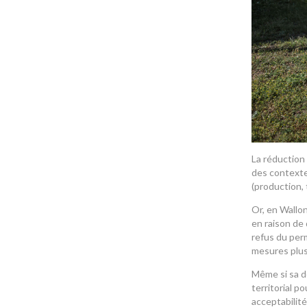
La réduction 
des contextes
(production, 
Or, en Wallo
en raison de
refus du perm
mesures plus 
Même si sa d
territorial p
acceptabilité