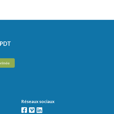
CPDT
primée
Réseaux sociaux