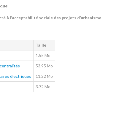
ique;
ré à l’acceptabilité sociale des projets d’urbanisme.
Taille
1.55 Mo
 centralités
53.95 Mo
éaires électriques
11.22 Mo
3.72 Mo