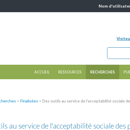
Nom d'utilisate
Visiteu
Chercher da
Formulair
ACCUEIL
RESSOURCES
RECHERCHES
PU
cherches
>
Finalisées
>
Des outils au service de l'acceptabilité sociale
ils au service de l'acceptabilité sociale des