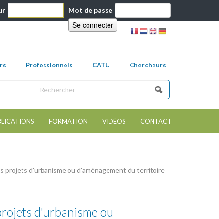
ur
Mot de passe
rs
Professionnels
CATU
Chercheurs
ns ce site
e de recherche
BLICATIONS
FORMATION
VIDÉOS
CONTACT
 des projets d'urbanisme ou d'aménagement du territoire
 projets d'urbanisme ou