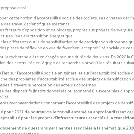
 propose ainsi :
per cette notion d’acceptabilité sociale des projets, ses diverses déclina
ue des travaux scientifiques existants,
les facteurs d’opposition et de blocage, propres aux projets d’envergure 
uctures liées à la transition énergétique,
r les différents outils de sensibilisation et de participation citoyenne qui
es pistes de réflexion en vue de favoriser l’acceptabilité sociale de ces
, la recherche a été envisagée sur une durée de deux ans. En 2020 la CPD
ion des centralités et l’équipe de recherche a produit les résultats suiva
 l’art sur l’acceptabilité sociale en général et sur l’acceptabilité social
he des problèmes d’acceptabilité sociale des projets de densification d
tées à travers la perception des acteurs concernés
se des dispositifs (institutionnalisés ou spontanés) susceptibles d’ap
ilité
ères recommandations concernant l’acceptabilité des projets de densific
sé pour 2021 de poursuivre le travail entamé en approfondissant cer
eptabilité pour les projets d’infrastructures associés à la transiti
issement de questions pertinentes associées à la thématique 2020 r
es recommandations;