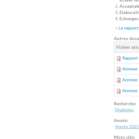
Acceptabi
Elaborat
Echanges 
>
Le rapport
Autres doc
Fichier at
Rapport 
Annexe - 
Annexe - 
Annexe - 
Recherche:
Finalisées
Année:
Année 2021
Mots clés: