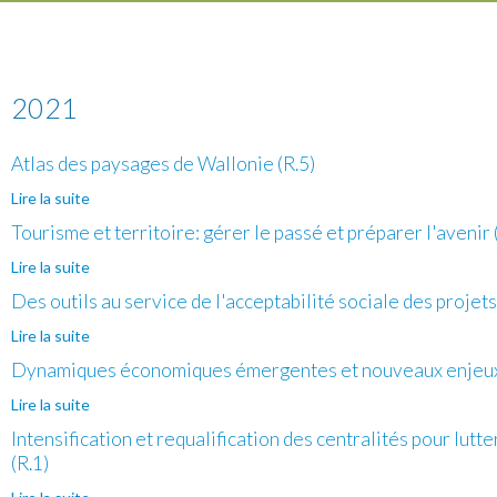
2021
Atlas des paysages de Wallonie (R.5)
Lire la suite
de Atlas des paysages de Wallonie (R.5)
Tourisme et territoire: gérer le passé et préparer l'avenir 
Lire la suite
de Tourisme et territoire: gérer le passé et préparer
l'avenir (R.4)
Des outils au service de l'acceptabilité sociale des proje
Lire la suite
de Des outils au service de l'acceptabilité sociale des
projets d'urbanisme ou d'aménagement du territoire (R.3)
Dynamiques économiques émergentes et nouveaux enjeux t
Lire la suite
de Dynamiques économiques émergentes et nouveaux
enjeux territoriaux (R.2)
Intensification et requalification des centralités pour lutt
(R.1)