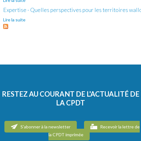
Lire la suite
de Intensification et requalification des centralités pour
lutter contre l'étalement urbain et la dépendance à la
Expertise - Quelles perspectives pour les territoires wallo
voiture (R.1)
Lire la suite
de Expertise - Quelles perspectives pour les territoires
wallons dans l'ère post-covid? (E.1)
RESTEZ AU COURANT DE L'ACTUALITÉ DE
LA CPDT
S'abonner à la newsletter
Recevoir la lettre de
la CPDT imprimée