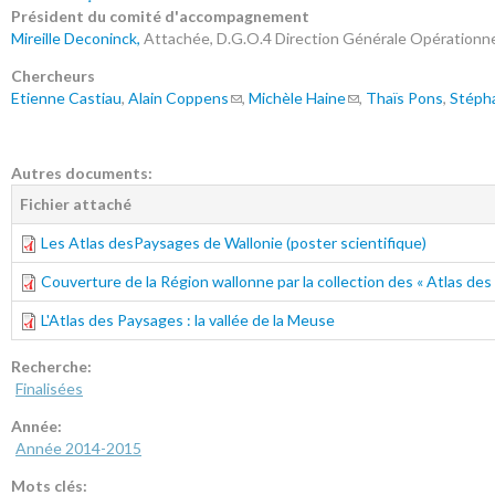
Président du comité d'accompagnement
Mireille Deconinck,
Attachée, D.G.O.4 Direction Générale Opérationne
Chercheurs
Etienne Castiau
,
Alain Coppens
,
Michèle Haine
,
Thaïs Pons
,
Stépha
Autres documents:
Fichier attaché
Les Atlas desPaysages de Wallonie (poster scientifique)
Couverture de la Région wallonne par la collection des « Atlas d
L'Atlas des Paysages : la vallée de la Meuse
Recherche:
Finalisées
Année:
Année 2014-2015
Mots clés: