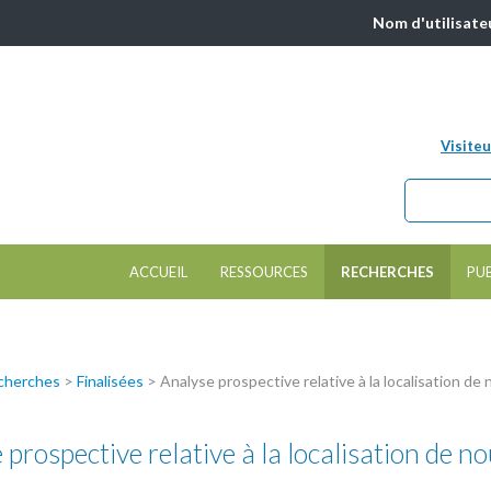
Nom d'utilisate
Visiteu
Chercher da
Formulair
ACCUEIL
RESSOURCES
RECHERCHES
PU
cherches
>
Finalisées
>
Analyse prospective relative à la localisation de 
 prospective relative à la localisation de n