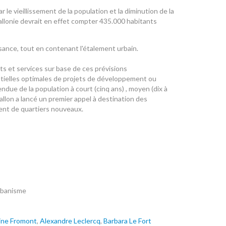
le vieillissement de la population et la diminution de la
allonie devrait en effet compter 435.000 habitants
ance, tout en contenant l'étalement urbain.
ts et services sur base de ces prévisions
entielles optimales de projets de développement ou
due de la population à court (cinq ans) , moyen (dix à
llon a lancé un premier appel à destination des
nt de quartiers nouveaux.
rbanisme
ine Fromont
,
Alexandre Leclercq
,
Barbara Le Fort