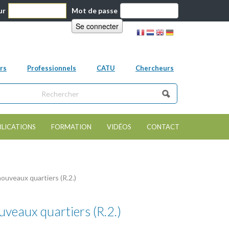
ur
Mot de passe
rs
Professionnels
CATU
Chercheurs
ns ce site
e de recherche
BLICATIONS
FORMATION
VIDÉOS
CONTACT
nouveaux quartiers (R.2.)
ouveaux quartiers (R.2.)