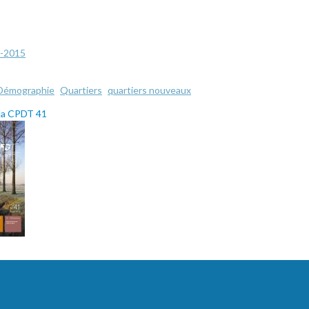
-2015
Démographie
Quartiers
quartiers nouveaux
 la CPDT 41