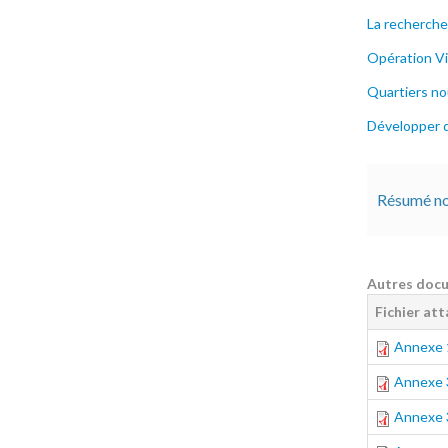
La recherche 
Opération Vil
Quartiers nou
Développer 
Résumé no
Autres doc
Fichier at
Annexe 1
Annexe 3
Annexe 3