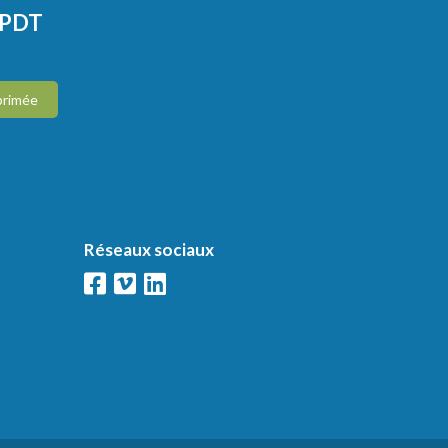
CPDT
primée
Réseaux sociaux