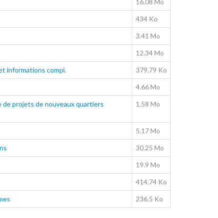
16.08 Mo
434 Ko
3.41 Mo
12.34 Mo
 et informations compl.
379.79 Ko
4.66 Mo
e de projets de nouveaux quartiers
1.58 Mo
5.17 Mo
ens
30.25 Mo
19.9 Mo
414.74 Ko
ymes
236.5 Ko