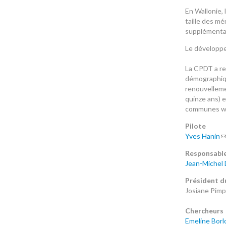
En Wallonie, 
taille des mé
supplémentai
Le développe
La CPDT a re
démographiqu
renouvellemen
quinze ans) e
communes wal
Pilote
Yves Hanin
Responsable
Jean-Michel 
Président d
Josiane Pimp
Chercheurs
Emeline Borl