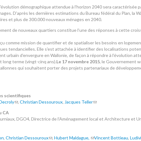
l'évolution démographique attendue à l'horizon 2040 sera caractérisée par 
nages. D'après les dernières estimations du Bureau fédéral du Plan, la W
res et plus de 300.000 nouveaux ménages en 2040.
ment de nouveaux quartiers constitue l’une des réponses à cette croiss
çu comme mission de quantifier et de spatialiser les besoins en logemen
es tendancielles. Elle s'est attachée à identifier des localisations pot
t urbain d’envergure en Wallonie, de façon à répondre à l’évolution atten
t long terme (vingt-cinq ans).
Le 17 novembre 2015
, le Gouvernement wa
lonnes qui souhaitent porter des projets partenariaux de développeme
s scientifiques
Decroly
,
Christian Dessouroux
,
Jacques Teller
u CA
urniaux, DGO4, Directrice de l’Aménagement local et Architecture et U
on
,
Christian Dessouroux
,
Hubert Maldague,
Vincent Bottieau
,
Ludiv