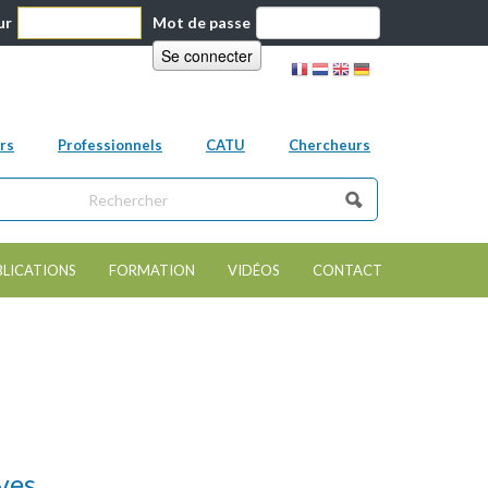
ur
Mot de passe
rs
Professionnels
CATU
Chercheurs
ns ce site
e de recherche
BLICATIONS
FORMATION
VIDÉOS
CONTACT
ives