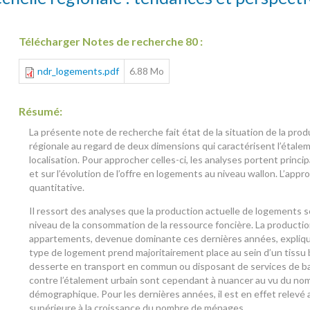
Télécharger Notes de recherche 80 :
ndr_logements.pdf
6.88 Mo
Résumé:
La présente note de recherche fait état de la situation de la prod
régionale au regard de deux dimensions qui caractérisent l’étale
localisation. Pour approcher celles-ci, les analyses portent princ
et sur l’évolution de l’offre en logements au niveau wallon. L’ap
quantitative.
Il ressort des analyses que la production actuelle de logements s
niveau de la consommation de la ressource foncière. La productio
appartements, devenue dominante ces dernières années, expliqu
type de logement prend majoritairement place au sein d’un tissu 
desserte en transport en commun ou disposant de services de ba
contre l’étalement urbain sont cependant à nuancer au vu du nom
démographique. Pour les dernières années, il est en effet relevé
supérieure à la croissance du nombre de ménages.