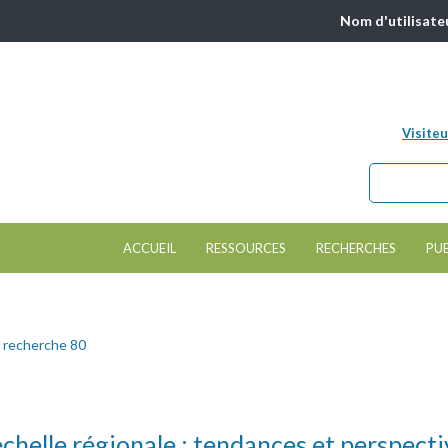
Nom d'utilisate
Visiteu
Chercher da
Formulair
ACCUEIL
RESSOURCES
RECHERCHES
PU
 recherche 80
chelle régionale : tendances et perspect