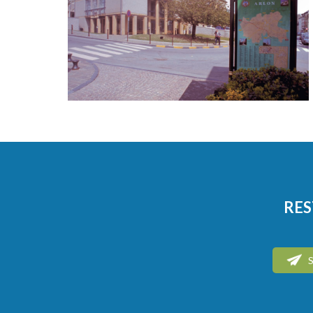
RES
S