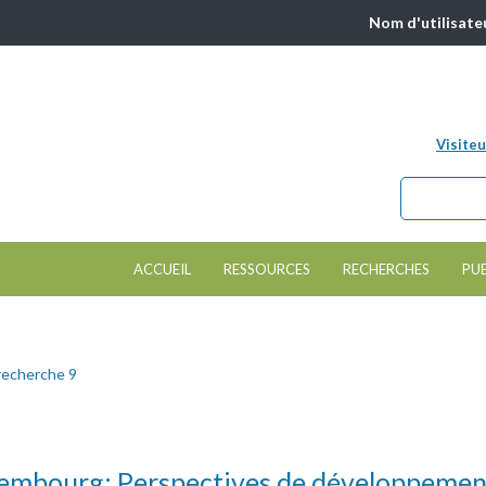
Nom d'utilisate
Visiteu
Chercher da
Formulair
ACCUEIL
RESSOURCES
RECHERCHES
PU
recherche 9
uxembourg: Perspectives de développemen