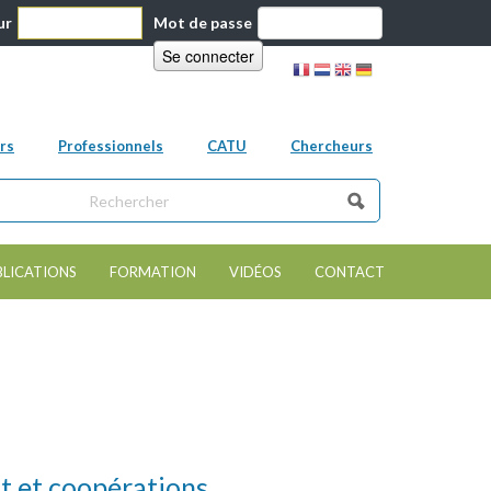
ur
Mot de passe
rs
Professionnels
CATU
Chercheurs
ns ce site
e de recherche
BLICATIONS
FORMATION
VIDÉOS
CONTACT
t et coopérations