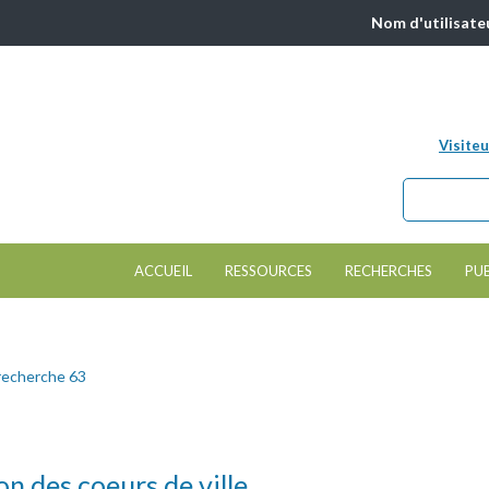
Nom d'utilisate
Visiteu
Chercher da
Formulair
ACCUEIL
RESSOURCES
RECHERCHES
PU
recherche 63
on des coeurs de ville