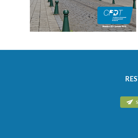
RES
S