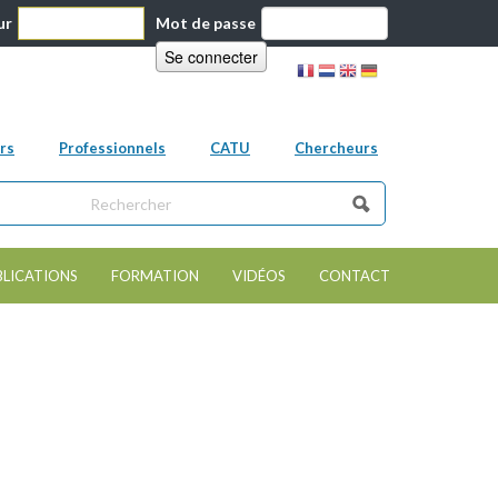
ur
Mot de passe
rs
Professionnels
CATU
Chercheurs
ns ce site
e de recherche
BLICATIONS
FORMATION
VIDÉOS
CONTACT