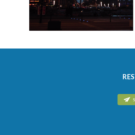
RES
S