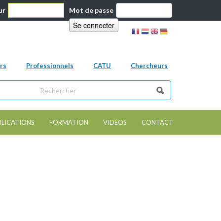
ur
Mot de passe
rs
Professionnels
CATU
Chercheurs
ns ce site
e de recherche
BLICATIONS
FORMATION
VIDÉOS
CONTACT