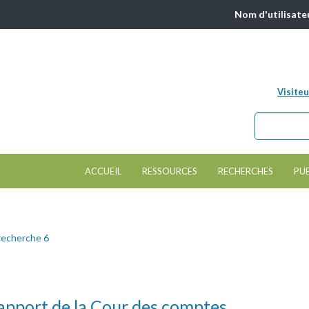
Nom d'utilisate
Visiteu
Chercher da
Formulair
ACCUEIL
RESSOURCES
RECHERCHES
PU
recherche 6
 rapport de la Cour des comptes