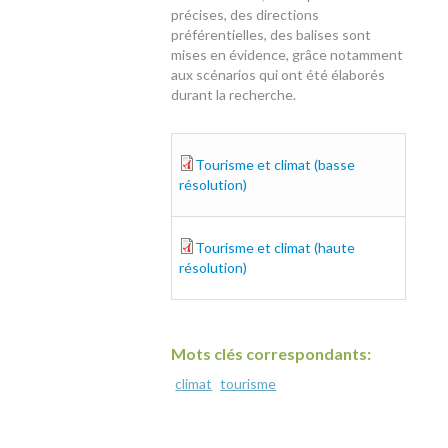
précises, des directions
préférentielles, des balises sont
mises en évidence, grâce notamment
aux scénarios qui ont été élaborés
durant la recherche.
Tourisme et climat (basse
ndr49_tourisme_climat_final_br.pdf
résolution)
Tourisme et climat (haute
ndr49_tourisme_climat_final_hd.pdf
résolution)
Mots clés correspondants:
climat
tourisme