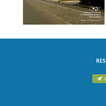
RES
S