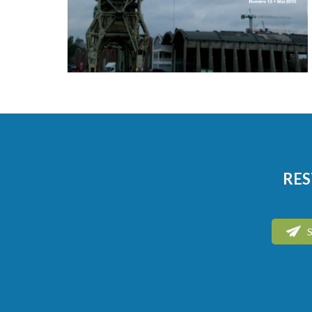
RES
S