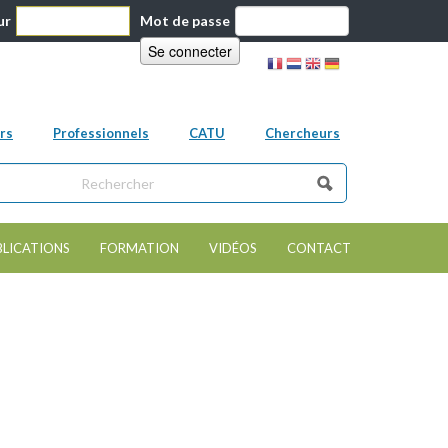
ur
Mot de passe
rs
Professionnels
CATU
Chercheurs
ns ce site
e de recherche
BLICATIONS
FORMATION
VIDÉOS
CONTACT