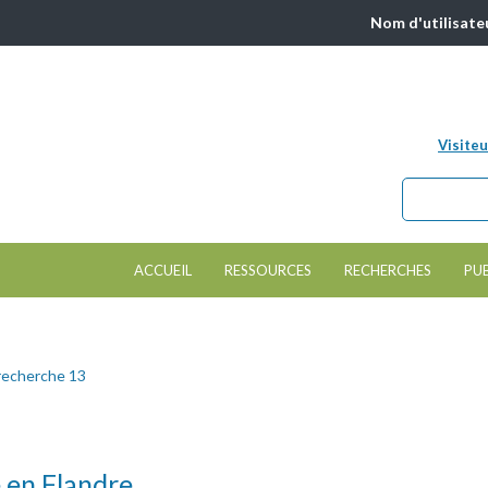
Nom d'utilisate
Visiteu
Chercher da
Formulair
ACCUEIL
RESSOURCES
RECHERCHES
PU
recherche 13
 en Flandre