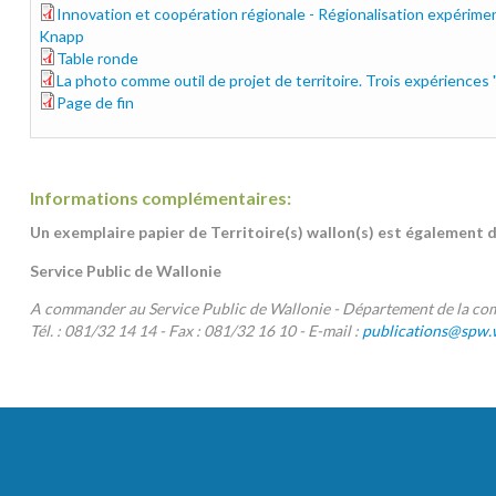
12_territoires_pertinents_cabus.pdf
Innovation et coopération régionale - Régionalisation expérim
13_rhenanie_knapp.pdf
Knapp
Table ronde
14_table_ronde.pdf
La photo comme outil de projet de territoire. Trois expériences
15_par_ma_fenetre.pdf
Page de fin
16_page_de_fin.pdf
Informations complémentaires:
Un exemplaire papier de Territoire(s) wallon(s) est également di
Service Public de Wallonie
A commander au Service Public de Wallonie - Département de la c
Tél. : 081/32 14 14 - Fax : 081/32 16 10 - E-mail :
publications@spw.w