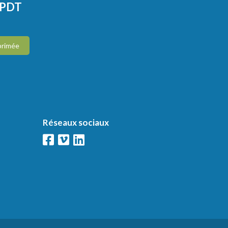
CPDT
primée
Réseaux sociaux