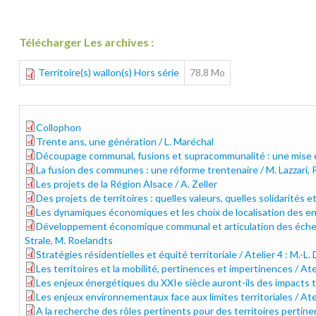
Télécharger Les archives :
Territoire(s) wallon(s) Hors série
78.8 Mo
Collophon
01.collophon.pdf
Trente ans, une génération / L. Maréchal
1_30_ans_l-marechal.pdf
Découpage communal, fusions et supracommunalité : une mise 
2_decoupage_communal_c_vandermotten.pdf
La fusion des communes : une réforme trentenaire / M. Lazzari, P.
3_fusion_des_communes_lazzari_et_al.pdf
Les projets de la Région Alsace / A. Zeller
4_projet_alsace_zeller.pdf
Des projets de territoires : quelles valeurs, quelles solidarités 
5_atelier_1.pdf
Les dynamiques économiques et les choix de localisation des ent
6_atelier_2.pdf
Développement économique communal et articulation des échelles
7_atelier_3.pdf
Strale, M. Roelandts
Stratégies résidentielles et équité territoriale / Atelier 4 : M.-
8_atelier_4.pdf
Les territoires et la mobilité, pertinences et impertinences / Atel
9.atelier_5._hanin.pdf
Les enjeux énergétiques du XXIe siècle auront-ils des impacts ter
10_atelier_6.pdf
Les enjeux environnementaux face aux limites territoriales / Atel
11_atelier_7.pdf
A la recherche des rôles pertinents pour des territoires pertine