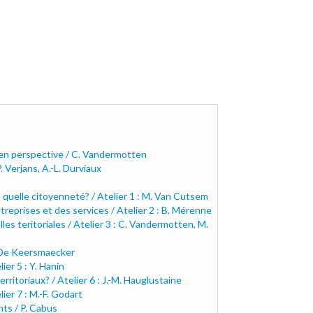
en perspective / C. Vandermotten
 Verjans, A.-L. Durviaux
et quelle citoyenneté? / Atelier 1 : M. Van Cutsem
reprises et des services / Atelier 2 : B. Mérenne
 teritoriales / Atelier 3 : C. Vandermotten, M.
L. De Keersmaecker
ier 5 : Y. Hanin
ritoriaux? / Atelier 6 : J.-M. Hauglustaine
ier 7 : M.-F. Godart
nts / P. Cabus