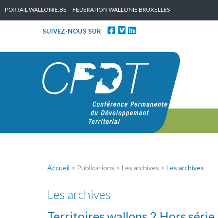
Skip to content
PORTAIL WALLONIE.BE
FEDERATION WALLONIE BRUXELLES
SUIVEZ-NOUS SUR
Accueil
> Publications > Les archives >
Les archives
Les archives
Territoires wallons 2 Hors série