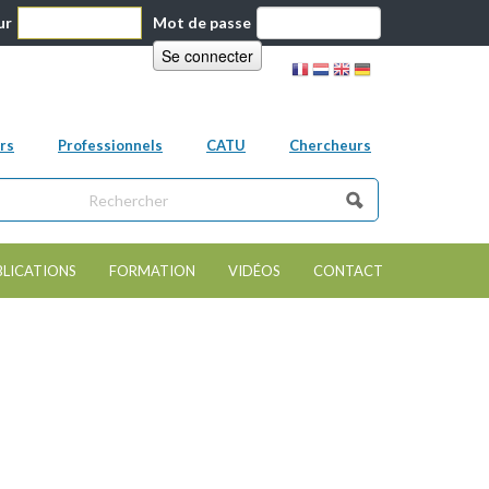
ur
Mot de passe
rs
Professionnels
CATU
Chercheurs
ns ce site
e de recherche
BLICATIONS
FORMATION
VIDÉOS
CONTACT