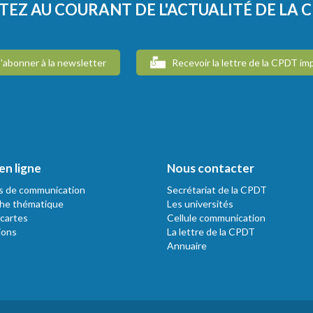
TEZ AU COURANT DE L'ACTUALITÉ DE LA 
'abonner à la newsletter
Recevoir la lettre de la CPDT im
en ligne
Nous contacter
s de communication
Secrétariat de la CPDT
he thématique
Les universités
 cartes
Cellule communication
ions
La lettre de la CPDT
Annuaire