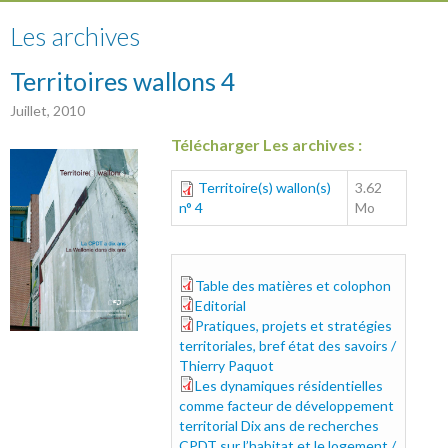
Les archives
Territoires wallons 4
Juillet, 2010
Télécharger Les archives :
Territoire(s) wallon(s)
3.62
n° 4
Mo
Table des matières et colophon
1-
Editorial
2-edito.pdf
table_de_matieres_et_colophon.pdf
Pratiques, projets et stratégies
3-paquot.pdf
territoriales, bref état des savoirs /
Thierry Paquot
Les dynamiques résidentielles
4-hanin.pdf
comme facteur de développement
territorial Dix ans de recherches
CPDT sur l’habitat et le logement /