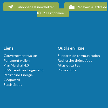
S'abonner à la newsletter
Recevoir la lettre de
la CPDT imprimée
Liens
Outils en ligne
Gouvernement wallon
Supports de communication
Parlement wallon
Recherche thématique
Plan Marshall 4.0
Atlas et cartes
SPW Territoire-Logement-
Publications
Patrimoine-Energie
Géoportail
Statistiques