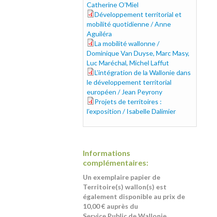
Catherine O’Miel
Développement territorial et
10-aguilera.pdf
mobilité quotidienne / Anne
Aguiléra
La mobilité wallonne /
11-_mobilite.pdf
Dominique Van Duyse, Marc Masy,
Luc Maréchal, Michel Laffut
L’intégration de la Wallonie dans
12-_peyrony.pdf
le développement territorial
européen / Jean Peyrony
Projets de territoires :
13-dalimier.pdf
l’exposition / Isabelle Dalimier
Informations
complémentaires:
Un exemplaire papier de
Territoire(s) wallon(s) est
également disponible au prix de
10,00 € auprès du
Service Public de Wallonie