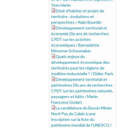
Yves Hanin
Désir d’habiter et projet de
5-_bourdin.pdf
territoire : évolutions et
perspectives / Alain Bourdin
Développement territorial et
6-merenne.pdf
économie Dix ans de recherches
CPDT sur les activités
économiques / Bernadette
Mérenne-Schoumaker
Quels enjeux du
7-paris.pdf
développement économique des
territoires pour les régions de
tradition industrielle ? / Didier Paris
Développement territorial et
8-godart.pdf
patrimoines Dix ans de recherches
CPDT sur les patrimoines naturels,
paysagers et bâtis / Marie-
Françoise Godart
La candidature du Bassin Minier
9-omiel.pdf
Nord-Pas de Calais à une
inscription sur la liste du
patrimoine mondial de l’UNESCO /