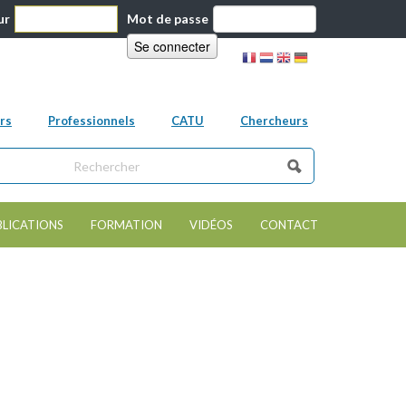
ur
Mot de passe
rs
Professionnels
CATU
Chercheurs
ns ce site
e de recherche
BLICATIONS
FORMATION
VIDÉOS
CONTACT