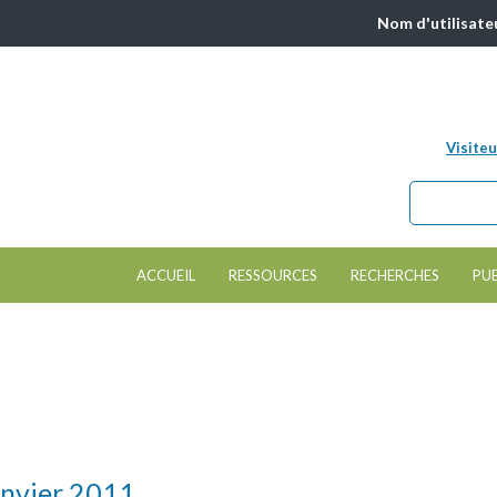
Nom d'utilisate
Visiteu
Chercher da
Formulair
ACCUEIL
RESSOURCES
RECHERCHES
PU
janvier 2011