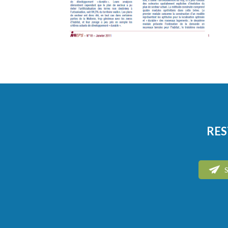
RES
S