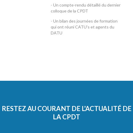
- Un compte-rendu détaillé du dernier
colloque de la CPDT
- Un bilan des journées de formation
qui ont réuni CATU's et agents du
DATU
RESTEZ AU COURANT DE L'ACTUALITÉ DE
LA CPDT