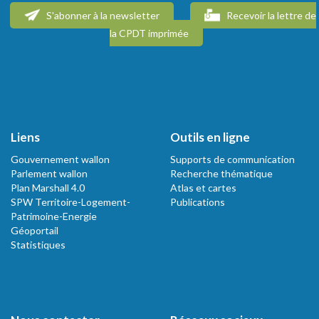
S'abonner à la newsletter
Recevoir la lettre de
la CPDT imprimée
Liens
Outils en ligne
Gouvernement wallon
Supports de communication
Parlement wallon
Recherche thématique
Plan Marshall 4.0
Atlas et cartes
SPW Territoire-Logement-
Publications
Patrimoine-Energie
Géoportail
Statistiques