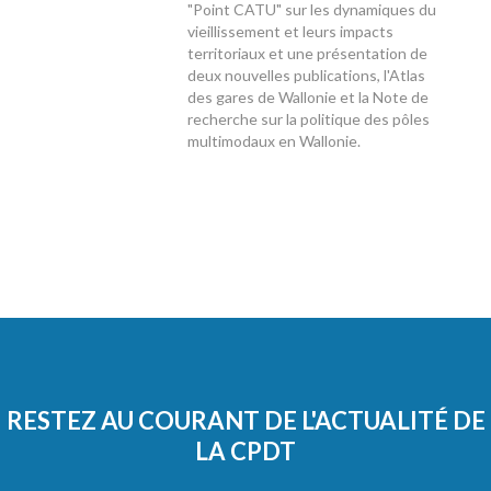
"Point CATU" sur les dynamiques du
vieillissement et leurs impacts
territoriaux et une présentation de
deux nouvelles publications, l'Atlas
des gares de Wallonie et la Note de
recherche sur la politique des pôles
multimodaux en Wallonie.
RESTEZ AU COURANT DE L'ACTUALITÉ DE
LA CPDT