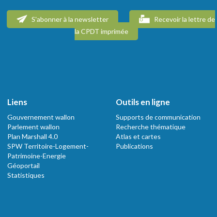
S'abonner à la newsletter
Recevoir la lettre de
la CPDT imprimée
Liens
Outils en ligne
Gouvernement wallon
Supports de communication
Parlement wallon
Recherche thématique
Plan Marshall 4.0
Atlas et cartes
SPW Territoire-Logement-
Publications
Patrimoine-Energie
Géoportail
Statistiques