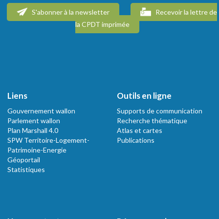
S'abonner à la newsletter
Recevoir la lettre de
la CPDT imprimée
Liens
Outils en ligne
Gouvernement wallon
Supports de communication
Parlement wallon
Recherche thématique
Plan Marshall 4.0
Atlas et cartes
SPW Territoire-Logement-
Publications
Patrimoine-Energie
Géoportail
Statistiques