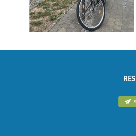
RES
S