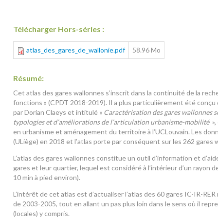
Télécharger Hors-séries :
atlas_des_gares_de_wallonie.pdf
58.96 Mo
Résumé:
Cet atlas des gares wallonnes s’inscrit dans la continuité de la re
fonctions » (CPDT 2018-2019). Il a plus particulièrement été conçu 
par Dorian Claeys et intitulé «
Caractérisation des gares wallonnes s
typologies et d’améliorations de l’articulation urbanisme-mobilité
»
en urbanisme et aménagement du territoire à l’UCLouvain. Les donn
(ULiège) en 2018 et l’atlas porte par conséquent sur les 262 gares 
L’atlas des gares wallonnes constitue un outil d’information et d’aid
gares et leur quartier, lequel est considéré à l’intérieur d’un rayo
10 min à pied environ).
L’intérêt de cet atlas est d’actualiser l’atlas des 60 gares IC-IR-RER
de 2003-2005, tout en allant un pas plus loin dans le sens où il rep
(locales) y compris.