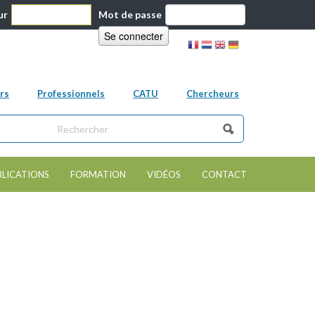
ur
Mot de passe
rs
Professionnels
CATU
Chercheurs
ns ce site
e de recherche
BLICATIONS
FORMATION
VIDÉOS
CONTACT