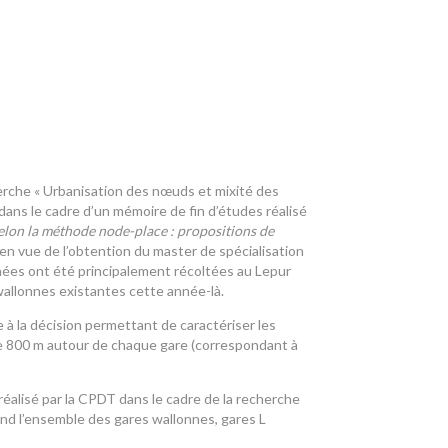
cherche « Urbanisation des nœuds et mixité des
dans le cadre d’un mémoire de fin d’études réalisé
elon la méthode node-place : propositions de
, en vue de l’obtention du master de spécialisation
ées ont été principalement récoltées au Lepur
wallonnes existantes cette année-là.
e à la décision permettant de caractériser les
n de 800 m autour de chaque gare (correspondant à
 réalisé par la CPDT dans le cadre de la recherche
rend l’ensemble des gares wallonnes, gares L