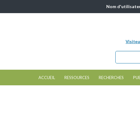
Nom d'utilisate
Visiteu
Chercher da
Formulair
ACCUEIL
RESSOURCES
RECHERCHES
PU