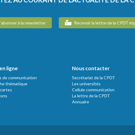
'abonner à la newsletter
Recevoir la lettre de la CPDT im
en ligne
Nous contacter
s de communication
Secrétariat de la CPDT
he thématique
Les universités
 cartes
Cellule communication
ions
La lettre de la CPDT
Annuaire