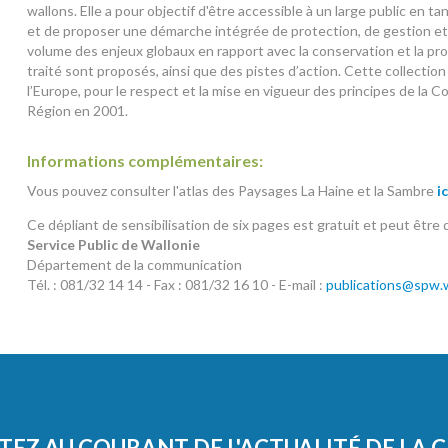
wallons. Elle a pour objectif d'être accessible à un large public en t
et de proposer une démarche intégrée de protection, de gestion et
volume des enjeux globaux en rapport avec la conservation et la pr
traité sont proposés, ainsi que des pistes d’action. Cette collectio
l’Europe, pour le respect et la mise en vigueur des principes de la 
Région en 2001.
Informations complémentaires:
Vous pouvez consulter l'atlas des Paysages La Haine et la Sambre
ic
Ce dépliant de sensibilisation de six pages est gratuit et peut être
Service Public de Wallonie
Département de la communication
Tél. : 081/32 14 14 - Fax : 081/32 16 10 - E-mail :
publications@spw.w
TEZ AU COURANT DE L'ACTUALITÉ DE LA 