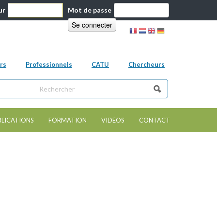
ur
Mot de passe
rs
Professionnels
CATU
Chercheurs
ns ce site
e de recherche
BLICATIONS
FORMATION
VIDÉOS
CONTACT