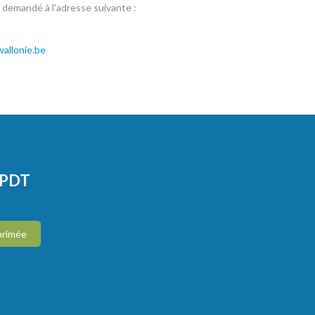
e demandé à l'adresse suivante :
allonie.be
CPDT
primée