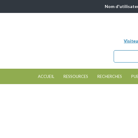
Nom d'utilisate
Visiteu
Chercher da
Formulair
ACCUEIL
RESSOURCES
RECHERCHES
PU