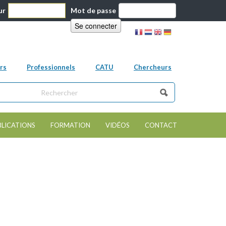
ur
Mot de passe
rs
Professionnels
CATU
Chercheurs
ns ce site
e de recherche
BLICATIONS
FORMATION
VIDÉOS
CONTACT