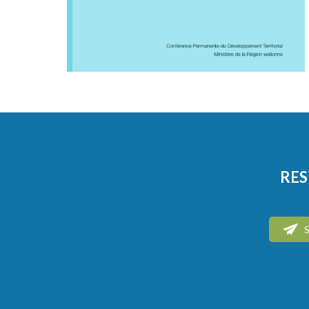
RES
S