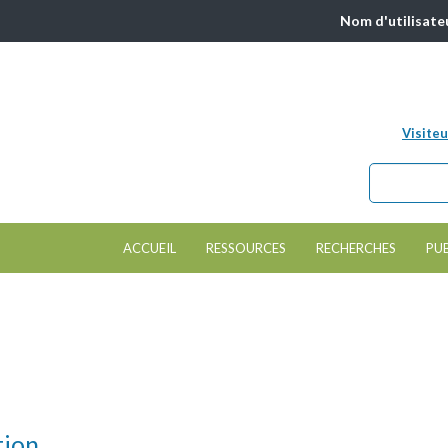
Nom d'utilisate
Visiteu
Chercher da
Formulair
ACCUEIL
RESSOURCES
RECHERCHES
PU
tion