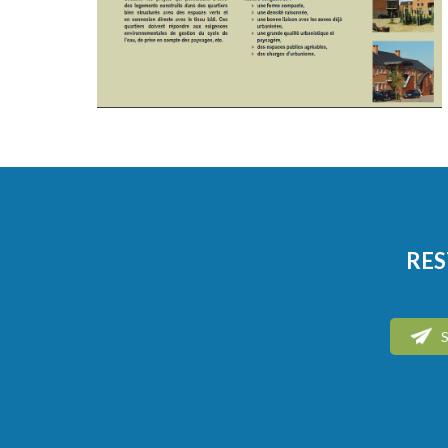
RES
S