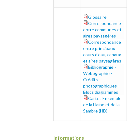
Glossaire
glossaire_0.pdf
Correspondance
288.pdf
entre communes et
aires paysagères
Correspondance
289.pdf
entre principaux
cours d'eau, canaux
et aires paysagères
Bibliographie -
biblio.pdf
Webographie -
Crédits
photographiques -
Blocs diagrammes
Carte : Ensemble
carte_hd.pdf
de la Haine et de la
Sambre (HD)
Informations