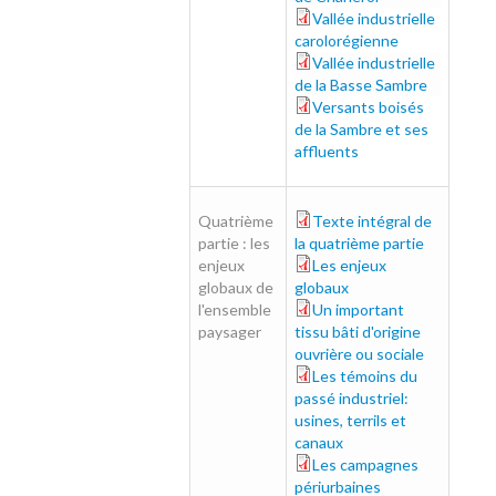
Vallée industrielle
246-253.pdf
carolorégienne
Vallée industrielle
254-261_0.pdf
de la Basse Sambre
Versants boisés
262-273.pdf
de la Sambre et ses
affluents
Quatrième
Texte intégral de
tout_0.pdf
partie : les
la quatrième partie
enjeux
Les enjeux
276-277.pdf
globaux de
globaux
l'ensemble
Un important
278-279.pdf
paysager
tissu bâti d'origine
ouvrière ou sociale
Les témoins du
280-281.pdf
passé industriel:
usines, terrils et
canaux
Les campagnes
282-283.pdf
périurbaines