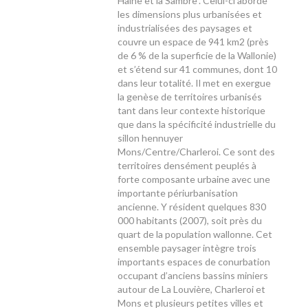
Haine et la Sambre". Celui-ci aborde
les dimensions plus urbanisées et
industrialisées des paysages et
couvre un espace de 941 km2 (près
de 6 % de la superficie de la Wallonie)
et s’étend sur 41 communes, dont 10
dans leur totalité. Il met en exergue
la genèse de territoires urbanisés
tant dans leur contexte historique
que dans la spécificité industrielle du
sillon hennuyer
Mons/Centre/Charleroi. Ce sont des
territoires densément peuplés à
forte composante urbaine avec une
importante périurbanisation
ancienne. Y résident quelques 830
000 habitants (2007), soit près du
quart de la population wallonne. Cet
ensemble paysager intègre trois
importants espaces de conurbation
occupant d’anciens bassins miniers
autour de La Louvière, Charleroi et
Mons et plusieurs petites villes et