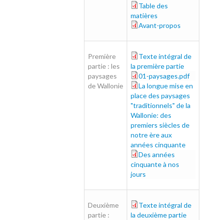
remerciements_0.pdf
Table des
table-des-
matières
matieres_1.pdf
Avant-propos
avant-propos_0.pdf
Première
Texte intégral de
1e-partie.pdf
partie : les
la première partie
paysages
01-paysages.pdf
01-paysages.pdf
de Wallonie
La longue mise en
01-mise-en-place.pdf
place des paysages
"traditionnels" de la
Wallonie: des
premiers siècles de
notre ère aux
années cinquante
Des années
01-annees50.pdf
cinquante à nos
jours
Deuxième
Texte intégral de
part-2-tout_0.pdf
partie :
la deuxième partie