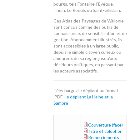
bourgs, tels Fontaine-l’Evêque,
Thuin, Le Roeulx ou Saint-Ghislain.
Ces Atlas des Paysages de Wallonie
sont conçus comme des outils de
connaissance, de sensibilisation et de
gestion. Abondamment illustrés, ils
sont accessibles à un large public,
depuis le simple citoyen curieux ou
amoureux de sa région jusqu’aux
décideurs politiques, en passant par
les acteurs associatifs.
Téléchargez le dépliant au format
.PDF :
le dépliant La Haine et la
Sambre
Couverture (face)
couverture_web.pdf
Titre et colophon
titre_et_colophon.pdf
Remerciements