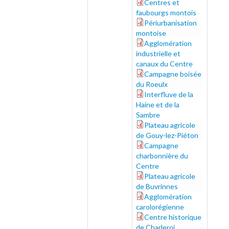
Centres et
160-169_bis.pdf
faubourgs montois
Périurbanisation
170-177.pdf
montoise
Agglomération
178-187.pdf
industrielle et
canaux du Centre
Campagne boisée
188-195.pdf
du Roeulx
Interfluve de la
196-203.pdf
Haine et de la
Sambre
Plateau agricole
204-2011.pdf
de Gouy-lez-Piéton
Campagne
212-219.pdf
charbonnière du
Centre
Plateau agricole
220-225.pdf
de Buvrinnes
Agglomération
226-235.pdf
carolorégienne
Centre historique
236-245.pdf
de Charleroi