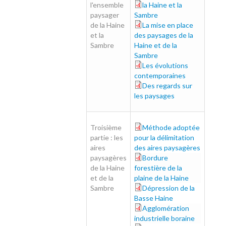
l'ensemble
la Haine et la
30-56.pdf
paysager
Sambre
de la Haine
La mise en place
57-73.pdf
et la
des paysages de la
Sambre
Haine et de la
Sambre
Les évolutions
74-93.pdf
contemporaines
Des regards sur
94-117.pdf
les paysages
Troisième
Méthode adoptée
121-129.pdf
partie : les
pour la délimitation
aires
des aires paysagères
paysagères
Bordure
130-139.pdf
de la Haine
forestière de la
et de la
plaine de la Haine
Sambre
Dépression de la
140-149.pdf
Basse Haine
Agglomération
150-159.pdf
industrielle boraine