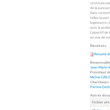
structure par
de la puissan
Sans contest
telles la par
logements co
avec la probl
L’objectif d
en vue de sou
Résultats
Résumé du 
Responsable
Jean-Marie H
Président 
Michel GRE
Chercheurs
Perrine Deth
Autres doc
Fichier at