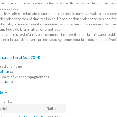
 les interactions entre les modes d’habiter (la demande), les modes de pr
ce publique).
e, le modèle périurbain continue de dominer le paysage wallon de la con
t décroissante des bâtiments isolés, l’intervention croissante des société
llectifs, la mise en avant du modèle « écoquartier » … annoncent la mis
ématique de la transition énergétique.
e la recherche est d’analyser comment l’intervention de la puissance pub
tenir la transition vers un nouveau système pour la production de l’habi
rapport final (oct. 2014)
 scientifique
alleux
du comité d'accompagnement
GOIRE
ier
uments:
taché
Taille