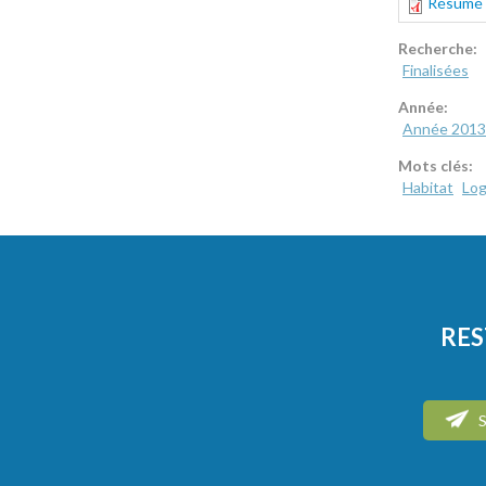
Résumé d
Recherche:
Finalisées
Année:
Année 2013
Mots clés:
Habitat
Lo
RES
S