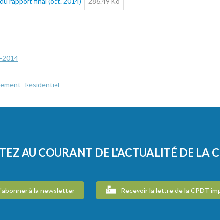
u rapport final (oct. 2014)
286.49 Ko
-2014
gement
Résidentiel
TEZ AU COURANT DE L'ACTUALITÉ DE LA 
'abonner à la newsletter
Recevoir la lettre de la CPDT im