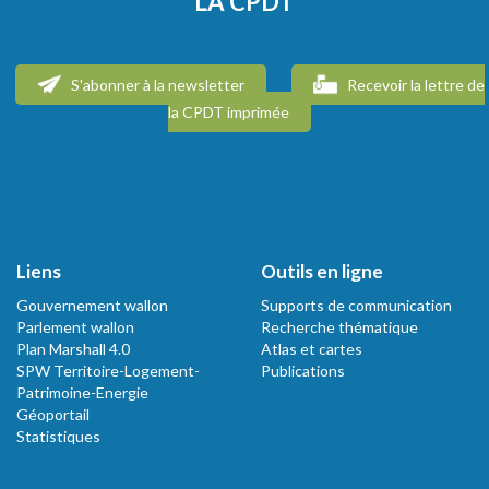
LA CPDT
S'abonner à la newsletter
Recevoir la lettre de
la CPDT imprimée
Liens
Outils en ligne
Gouvernement wallon
Supports de communication
Parlement wallon
Recherche thématique
Plan Marshall 4.0
Atlas et cartes
SPW Territoire-Logement-
Publications
Patrimoine-Energie
Géoportail
Statistiques