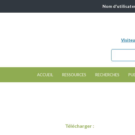
Nom d'utilisate
Visiteu
Chercher da
Formulair
ACCUEIL
RESSOURCES
RECHERCHES
PU
Télécharger :