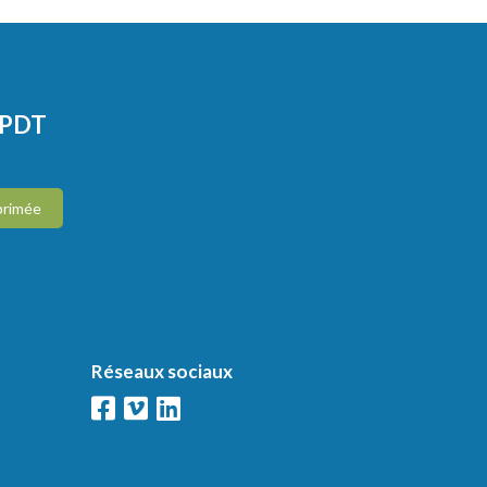
CPDT
primée
Réseaux sociaux