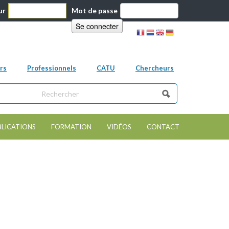
ur
Mot de passe
rs
Professionnels
CATU
Chercheurs
ns ce site
e de recherche
BLICATIONS
FORMATION
VIDÉOS
CONTACT