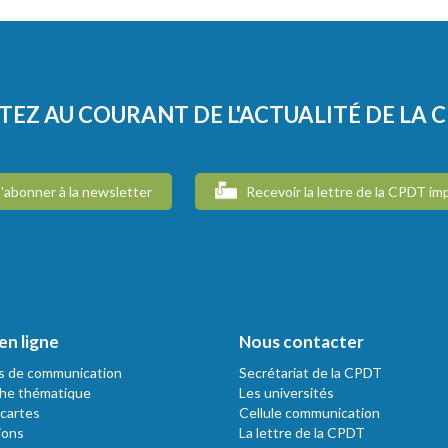
TEZ AU COURANT DE L'ACTUALITÉ DE LA 
'abonner à la newsletter
Recevoir la lettre de la CPDT im
en ligne
Nous contacter
s de communication
Secrétariat de la CPDT
he thématique
Les universités
 cartes
Cellule communication
ions
La lettre de la CPDT