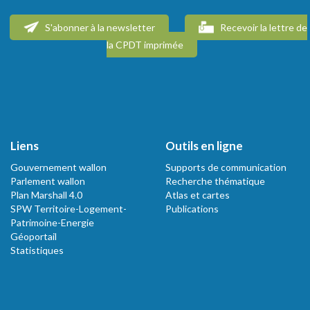
S'abonner à la newsletter
Recevoir la lettre de
la CPDT imprimée
Liens
Outils en ligne
Gouvernement wallon
Supports de communication
Parlement wallon
Recherche thématique
Plan Marshall 4.0
Atlas et cartes
SPW Territoire-Logement-
Publications
Patrimoine-Energie
Géoportail
Statistiques