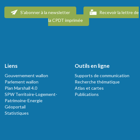
S'abonner à la newsletter
Recevoir la lettre de
la CPDT imprimée
Liens
Outils en ligne
Gouvernement wallon
Supports de communication
Parlement wallon
Recherche thématique
Plan Marshall 4.0
Atlas et cartes
SPW Territoire-Logement-
Publications
Patrimoine-Energie
Géoportail
Statistiques