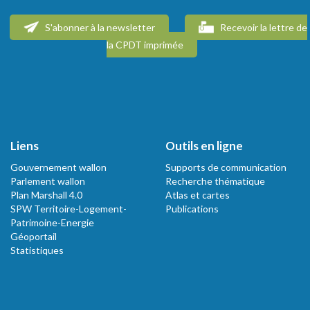
S'abonner à la newsletter
Recevoir la lettre de
la CPDT imprimée
Liens
Outils en ligne
Gouvernement wallon
Supports de communication
Parlement wallon
Recherche thématique
Plan Marshall 4.0
Atlas et cartes
SPW Territoire-Logement-
Publications
Patrimoine-Energie
Géoportail
Statistiques