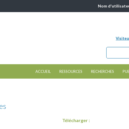
Nom d'utilisate
Visiteu
Chercher da
Formulair
ACCUEIL
RESSOURCES
RECHERCHES
PU
es
Télécharger :