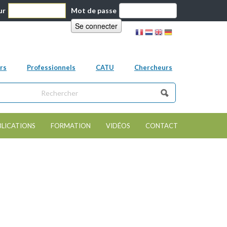
ur
Mot de passe
rs
Professionnels
CATU
Chercheurs
ns ce site
e de recherche
BLICATIONS
FORMATION
VIDÉOS
CONTACT