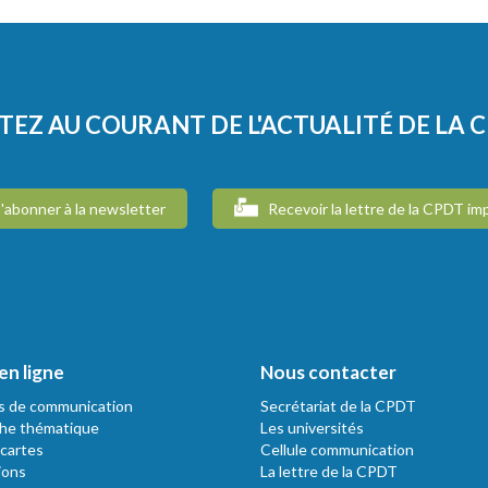
TEZ AU COURANT DE L'ACTUALITÉ DE LA 
'abonner à la newsletter
Recevoir la lettre de la CPDT im
en ligne
Nous contacter
s de communication
Secrétariat de la CPDT
he thématique
Les universités
 cartes
Cellule communication
ions
La lettre de la CPDT