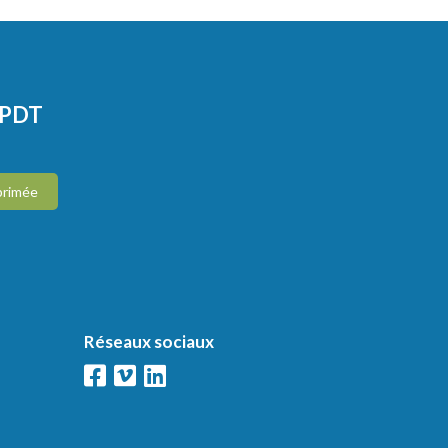
CPDT
primée
Réseaux sociaux