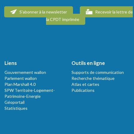
S'abonner à la newsletter
Recevoir la lettre de
la CPDT imprimée
Liens
Outils en ligne
Gouvernement wallon
Supports de communication
Parlement wallon
Recherche thématique
Plan Marshall 4.0
Atlas et cartes
SPW Territoire-Logement-
Publications
Patrimoine-Energie
Géoportail
Statistiques