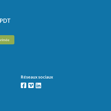
CPDT
primée
Réseaux sociaux