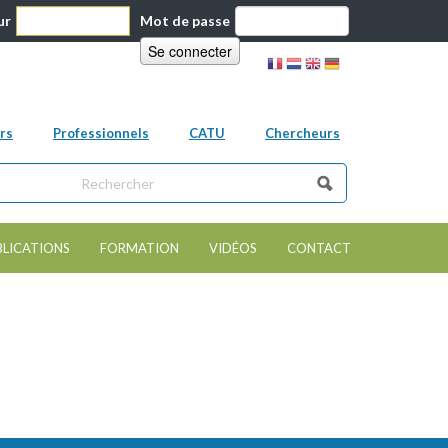
ur
Mot de passe
rs
Professionnels
CATU
Chercheurs
ns ce site
e de recherche
BLICATIONS
FORMATION
VIDÉOS
CONTACT