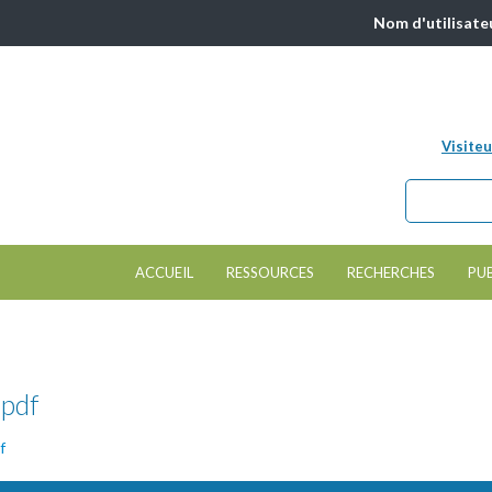
Nom d'utilisate
Visiteu
Chercher da
Formulair
ACCUEIL
RESSOURCES
RECHERCHES
PU
.pdf
f