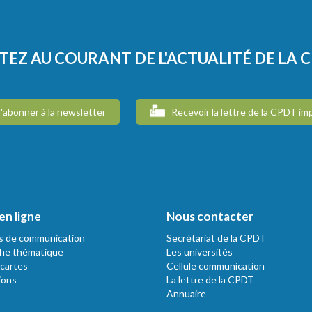
TEZ AU COURANT DE L'ACTUALITÉ DE LA 
'abonner à la newsletter
Recevoir la lettre de la CPDT im
en ligne
Nous contacter
s de communication
Secrétariat de la CPDT
he thématique
Les universités
 cartes
Cellule communication
ions
La lettre de la CPDT
Annuaire