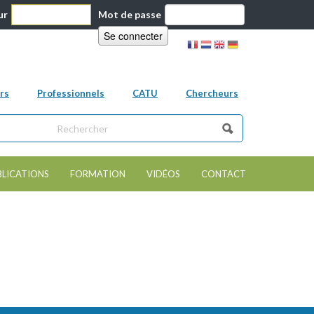
ur
Mot de passe
rs
Professionnels
CATU
Chercheurs
ns ce site
e de recherche
BLICATIONS
FORMATION
VIDÉOS
CONTACT