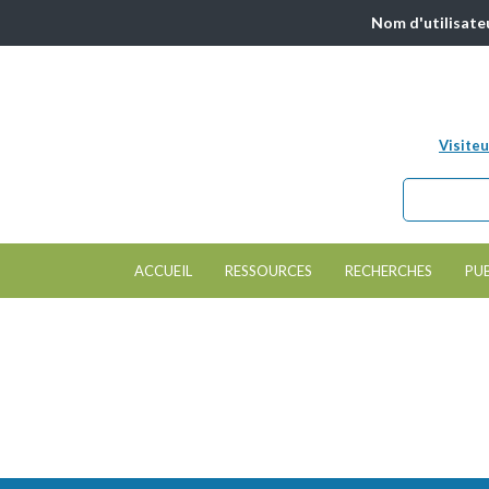
Nom d'utilisate
Visiteu
Chercher da
Formulair
ACCUEIL
RESSOURCES
RECHERCHES
PU