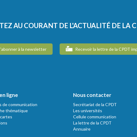
TEZ AU COURANT DE L'ACTUALITÉ DE LA 
'abonner à la newsletter
Recevoir la lettre de la CPDT im
en ligne
Nous contacter
s de communication
Secrétariat de la CPDT
he thématique
Les universités
 cartes
Cellule communication
ions
La lettre de la CPDT
Annuaire