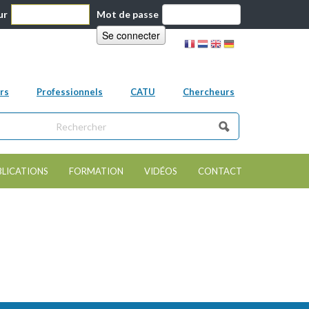
ur
Mot de passe
rs
Professionnels
CATU
Chercheurs
ns ce site
e de recherche
BLICATIONS
FORMATION
VIDÉOS
CONTACT