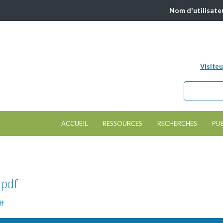
Nom d'utilisate
Visiteu
Chercher da
Formulair
ACCUEIL
RESSOURCES
RECHERCHES
PU
.pdf
df