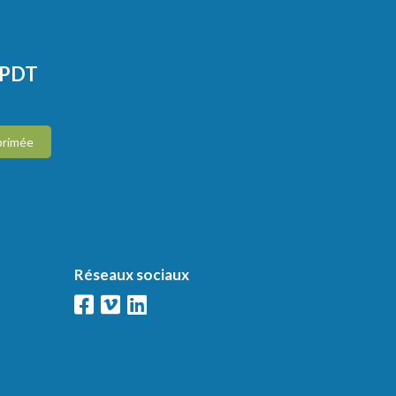
CPDT
primée
Réseaux sociaux