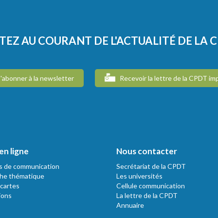
TEZ AU COURANT DE L'ACTUALITÉ DE LA 
'abonner à la newsletter
Recevoir la lettre de la CPDT im
en ligne
Nous contacter
s de communication
Secrétariat de la CPDT
he thématique
Les universités
 cartes
Cellule communication
ions
La lettre de la CPDT
Annuaire