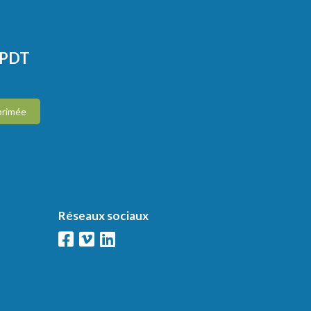
CPDT
primée
Réseaux sociaux