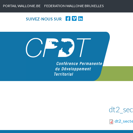
Skip to content
PORTAIL WALLONIE.BE
FEDERATION WALLONIE BRUXELLES
SUIVEZ-NOUS SUR
dt2_sec
dt2_secte