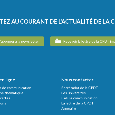
TEZ AU COURANT DE L'ACTUALITÉ DE LA 
'abonner à la newsletter
Recevoir la lettre de la CPDT im
en ligne
Nous contacter
s de communication
Secrétariat de la CPDT
he thématique
Les universités
 cartes
Cellule communication
ions
La lettre de la CPDT
Annuaire