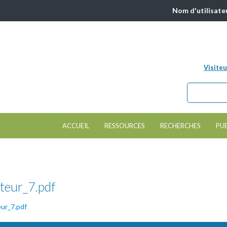
Nom d'utilisate
Visiteu
Chercher da
Formulair
ACCUEIL
RESSOURCES
RECHERCHES
PU
teur_7.pdf
ur_7.pdf