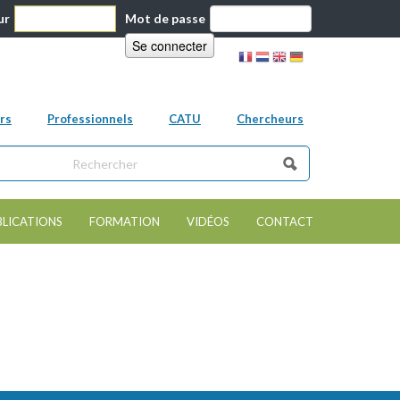
ur
Mot de passe
rs
Professionnels
CATU
Chercheurs
ns ce site
e de recherche
BLICATIONS
FORMATION
VIDÉOS
CONTACT