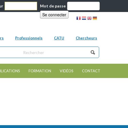
ur
Mot de passe
rs
Professionnels
CATU
Chercheurs
ns ce site
e de recherche
BLICATIONS
FORMATION
VIDÉOS
CONTACT