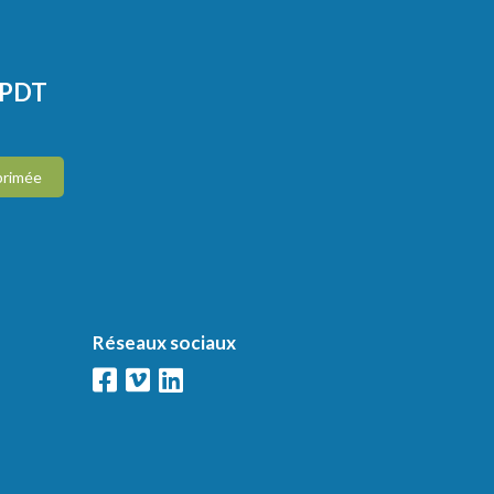
CPDT
primée
Réseaux sociaux