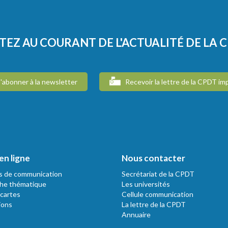
TEZ AU COURANT DE L'ACTUALITÉ DE LA 
'abonner à la newsletter
Recevoir la lettre de la CPDT im
en ligne
Nous contacter
s de communication
Secrétariat de la CPDT
he thématique
Les universités
 cartes
Cellule communication
ions
La lettre de la CPDT
Annuaire