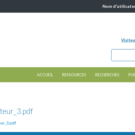
Nom d'utilisate
Visiteu
Chercher da
Formulair
ACCUEIL
RESSOURCES
RECHERCHES
PU
teur_3.pdf
ur_3.pdf