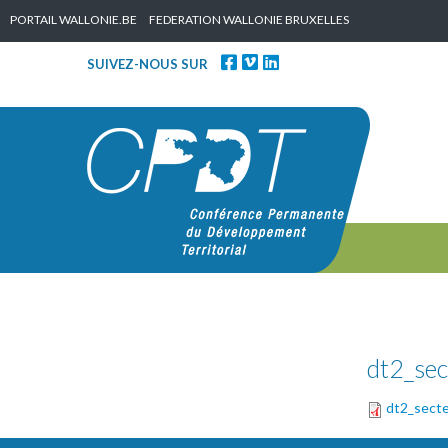
Skip to content
PORTAIL WALLONIE.BE
FEDERATION WALLONIE BRUXELLES
SUIVEZ-NOUS SUR
dt2_sec
dt2_secte