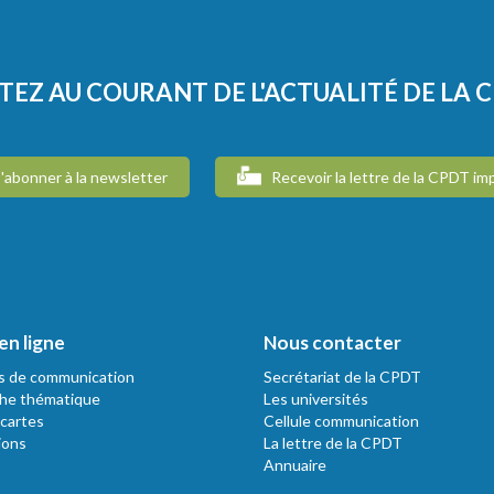
TEZ AU COURANT DE L'ACTUALITÉ DE LA 
'abonner à la newsletter
Recevoir la lettre de la CPDT im
en ligne
Nous contacter
s de communication
Secrétariat de la CPDT
he thématique
Les universités
 cartes
Cellule communication
ions
La lettre de la CPDT
Annuaire