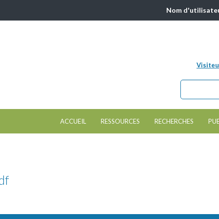
Nom d'utilisate
Visiteu
Chercher da
Formulair
ACCUEIL
RESSOURCES
RECHERCHES
PU
df