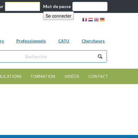
ur
Mot de passe
rs
Professionnels
CATU
Chercheurs
ns ce site
e de recherche
BLICATIONS
FORMATION
VIDÉOS
CONTACT