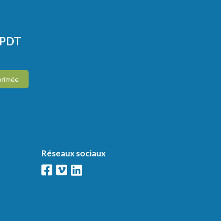
CPDT
primée
Réseaux sociaux