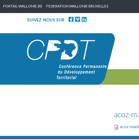
Skip to content
PORTAIL WALLONIE.BE
FEDERATION WALLONIE BRUXELLES
SUIVEZ-NOUS SUR
acoz-ma
acoz-marl