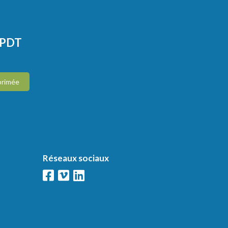
CPDT
primée
Réseaux sociaux