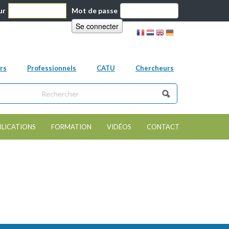
ur
Mot de passe
rs
Professionnels
CATU
Chercheurs
ns ce site
e de recherche
BLICATIONS
FORMATION
VIDÉOS
CONTACT