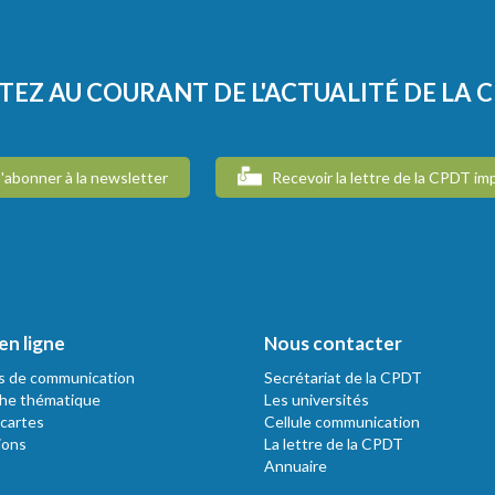
TEZ AU COURANT DE L'ACTUALITÉ DE LA 
'abonner à la newsletter
Recevoir la lettre de la CPDT im
en ligne
Nous contacter
s de communication
Secrétariat de la CPDT
he thématique
Les universités
 cartes
Cellule communication
ions
La lettre de la CPDT
Annuaire