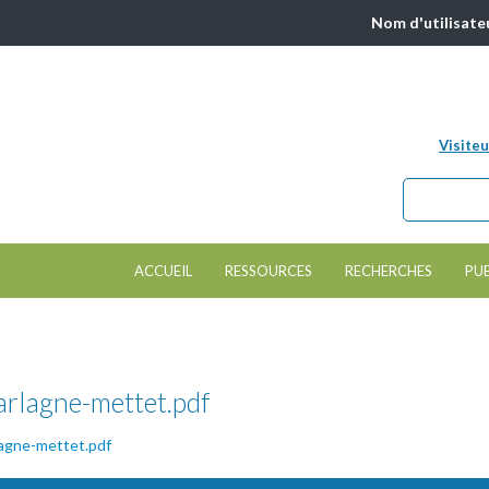
Nom d'utilisate
Visiteu
Chercher da
Formulair
ACCUEIL
RESSOURCES
RECHERCHES
PU
rlagne-mettet.pdf
agne-mettet.pdf