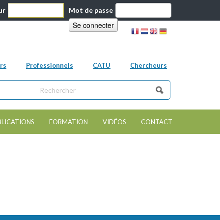
ur
Mot de passe
rs
Professionnels
CATU
Chercheurs
ns ce site
e de recherche
BLICATIONS
FORMATION
VIDÉOS
CONTACT