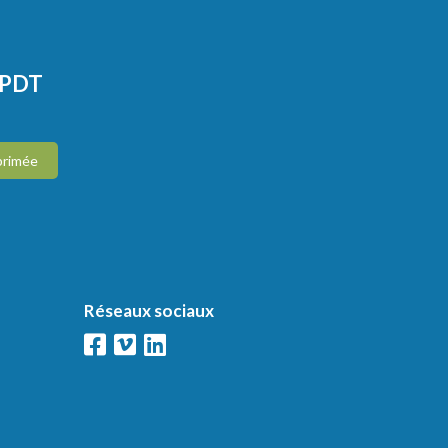
CPDT
primée
Réseaux sociaux