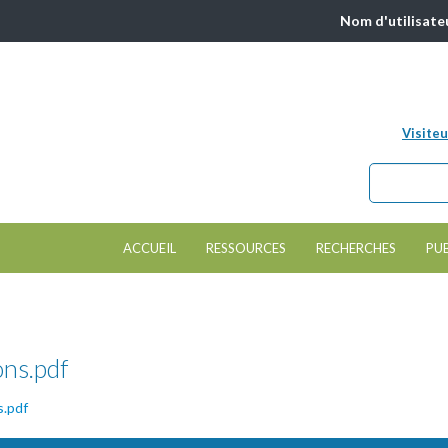
Nom d'utilisate
Visiteu
Chercher da
Formulair
ACCUEIL
RESSOURCES
RECHERCHES
PU
ons.pdf
s.pdf