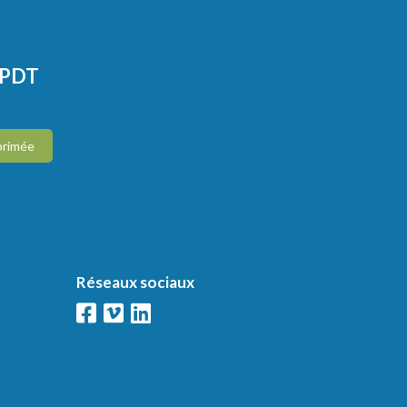
CPDT
primée
Réseaux sociaux