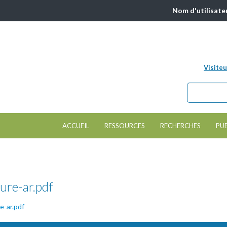
Nom d'utilisate
Visiteu
Chercher da
Formulair
ACCUEIL
RESSOURCES
RECHERCHES
PU
ure-ar.pdf
e-ar.pdf