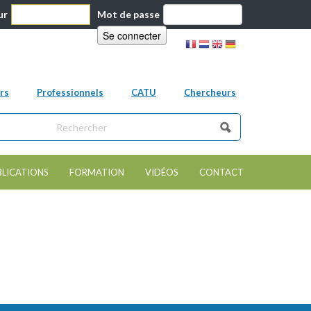
ur
Mot de passe
rs
Professionnels
CATU
Chercheurs
ns ce site
e de recherche
BLICATIONS
FORMATION
VIDÉOS
CONTACT