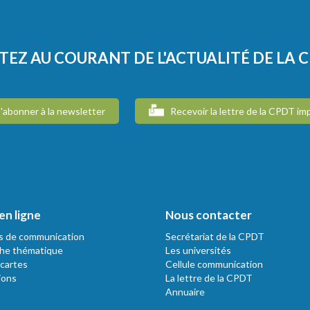
TEZ AU COURANT DE L'ACTUALITÉ DE LA 
'abonner à la newsletter
Recevoir la lettre de la CPDT im
en ligne
Nous contacter
s de communication
Secrétariat de la CPDT
he thématique
Les universités
 cartes
Cellule communication
ions
La lettre de la CPDT
Annuaire