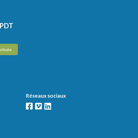
CPDT
primée
Réseaux sociaux