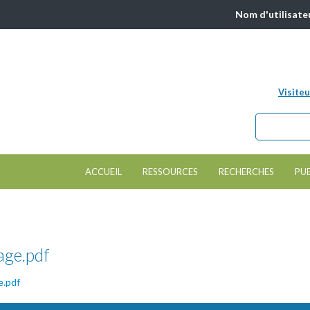
Nom d'utilisate
Visiteu
Chercher da
Formulair
ACCUEIL
RESSOURCES
RECHERCHES
PU
age.pdf
e.pdf