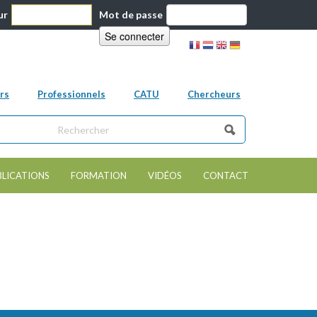
ur
Mot de passe
rs
Professionnels
CATU
Chercheurs
ns ce site
e de recherche
BLICATIONS
FORMATION
VIDÉOS
CONTACT