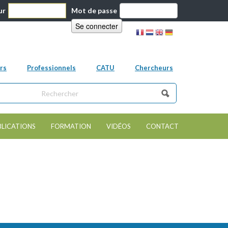
ur
Mot de passe
rs
Professionnels
CATU
Chercheurs
ns ce site
e de recherche
BLICATIONS
FORMATION
VIDÉOS
CONTACT