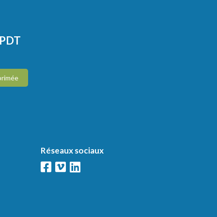
CPDT
primée
Réseaux sociaux