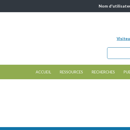
Nom d'utilisate
Visiteu
Chercher da
Formulair
ACCUEIL
RESSOURCES
RECHERCHES
PU