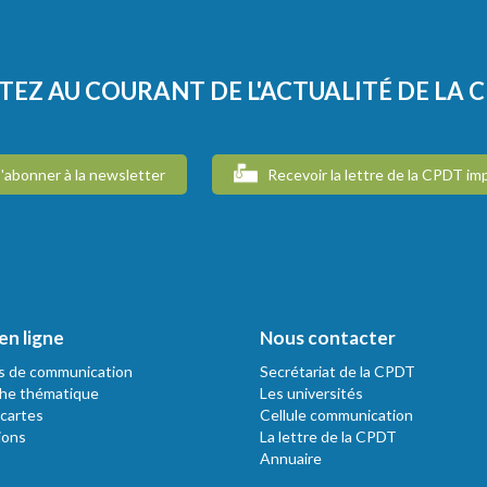
TEZ AU COURANT DE L'ACTUALITÉ DE LA 
'abonner à la newsletter
Recevoir la lettre de la CPDT im
en ligne
Nous contacter
s de communication
Secrétariat de la CPDT
he thématique
Les universités
 cartes
Cellule communication
ions
La lettre de la CPDT
Annuaire