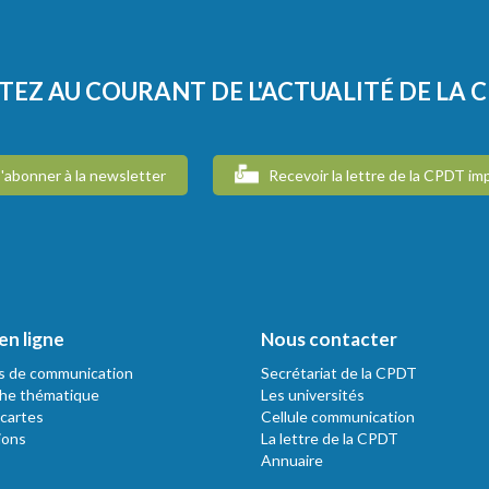
TEZ AU COURANT DE L'ACTUALITÉ DE LA 
'abonner à la newsletter
Recevoir la lettre de la CPDT im
en ligne
Nous contacter
s de communication
Secrétariat de la CPDT
he thématique
Les universités
 cartes
Cellule communication
ions
La lettre de la CPDT
Annuaire