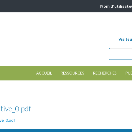
Nom d'utilisate
Visiteu
Chercher da
Formulair
ACCUEIL
RESSOURCES
RECHERCHES
PU
tive_0.pdf
ve_0.pdf