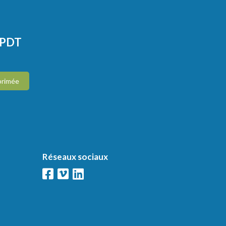
CPDT
primée
Réseaux sociaux