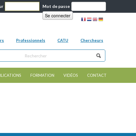
ur
Mot de passe
rs
Professionnels
CATU
Chercheurs
ns ce site
e de recherche
BLICATIONS
FORMATION
VIDÉOS
CONTACT