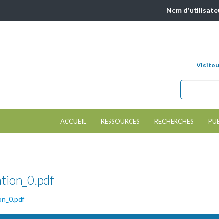
Nom d'utilisate
Visiteu
Chercher da
Formulair
ACCUEIL
RESSOURCES
RECHERCHES
PU
ation_0.pdf
ion_0.pdf