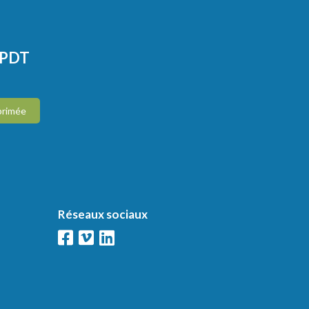
CPDT
primée
Réseaux sociaux