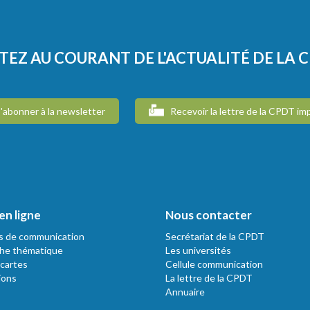
TEZ AU COURANT DE L'ACTUALITÉ DE LA 
'abonner à la newsletter
Recevoir la lettre de la CPDT im
en ligne
Nous contacter
s de communication
Secrétariat de la CPDT
he thématique
Les universités
 cartes
Cellule communication
ions
La lettre de la CPDT
Annuaire