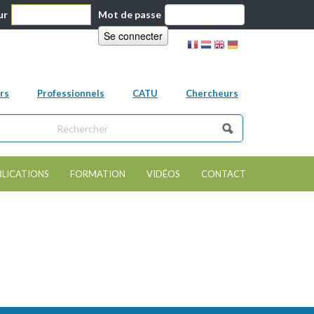
ur
Mot de passe
rs
Professionnels
CATU
Chercheurs
ns ce site
e de recherche
BLICATIONS
FORMATION
VIDÉOS
CONTACT