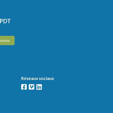
CPDT
primée
Réseaux sociaux