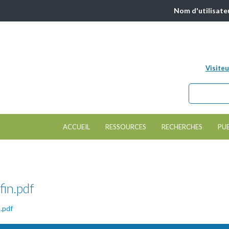
Nom d'utilisate
Visiteu
Chercher da
Formulair
ACCUEIL
RESSOURCES
RECHERCHES
PU
fin.pdf
n.pdf