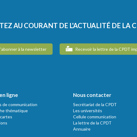
TEZ AU COURANT DE L'ACTUALITÉ DE LA 
'abonner à la newsletter
Recevoir la lettre de la CPDT im
en ligne
Nous contacter
s de communication
Secrétariat de la CPDT
he thématique
Les universités
 cartes
Cellule communication
ions
La lettre de la CPDT
Annuaire