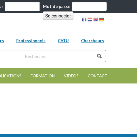
ur
Mot de passe
rs
Professionnels
CATU
Chercheurs
ns ce site
e de recherche
BLICATIONS
FORMATION
VIDÉOS
CONTACT