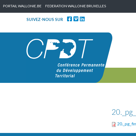
Skip to content
PORTAIL WALLONIE.BE
FEDERATION WALLONIE BRUXELLES
SUIVEZ-NOUS SUR
20._pg_
20._pg_fi