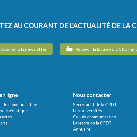
TEZ AU COURANT DE L'ACTUALITÉ DE LA 
'abonner à la newsletter
Recevoir la lettre de la CPDT im
en ligne
Nous contacter
s de communication
Secrétariat de la CPDT
he thématique
Les universités
 cartes
Cellule communication
ions
La lettre de la CPDT
Annuaire