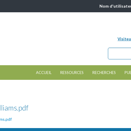
Nom d'utilisate
Visiteu
Chercher da
Formulair
ACCUEIL
RESSOURCES
RECHERCHES
PU
lliams.pdf
ams.pdf