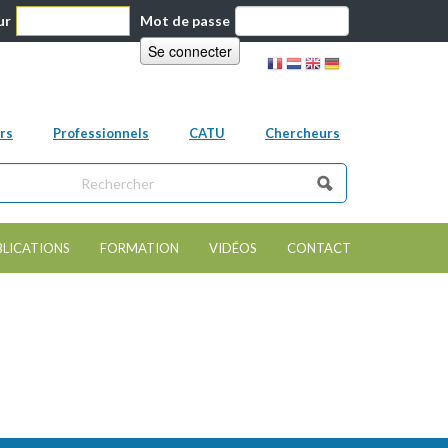
ur
Mot de passe
rs
Professionnels
CATU
Chercheurs
ns ce site
e de recherche
BLICATIONS
FORMATION
VIDÉOS
CONTACT