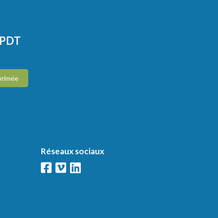
CPDT
primée
Réseaux sociaux