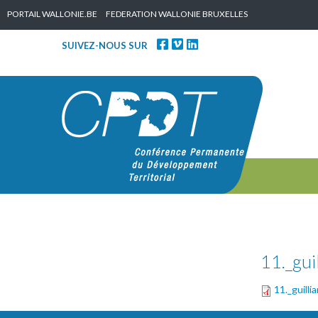
Skip to content
PORTAIL WALLONIE.BE
FEDERATION WALLONIE BRUXELLES
SUIVEZ-NOUS SUR
11._gui
11._guilli